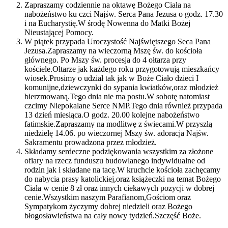
Zapraszamy codziennie na oktawę Bożego Ciała na
nabożeństwo ku czci Najśw. Serca Pana Jezusa o godz. 17.30
i na Eucharystię.W środę Nowenna do Matki Bożej
Nieustającej Pomocy.
W piątek przypada Uroczystość Najświętszego Seca Pana
Jezusa.Zapraszamy na wieczorną Mszę św. do kościoła
głównego. Po Mszy św. procesja do 4 ołtarza przy
kościele.Ołtarze jak każdego roku przygotowują mieszkańcy
wiosek.Prosimy o udział tak jak w Boże Ciało dzieci I
komunijne,dziewczynki do sypania kwiatków,oraz młodzież
bierzmowaną.Tego dnia nie ma postu.W sobotę natomiast
czcimy Niepokalane Serce NMP.Tego dnia również przypada
13 dzień miesiąca.O godz. 20.00 kolejne nabożeństwo
fatimskie.Zapraszamy na modlitwę z świecami.W przyszłą
niedzielę 14.06. po wieczornej Mszy św. adoracja Najśw.
Sakramentu prowadzona przez młodzież.
Składamy serdeczne podziękowania wszystkim za złożone
ofiary na rzecz funduszu budowlanego indywidualne od
rodzin jak i składane na tacę.W kruchcie kościoła zachęcamy
do nabycia prasy katolickiej,oraz książeczki na temat Bożego
Ciała w cenie 8 zł oraz innych ciekawych pozycji w dobrej
cenie.Wszystkim naszym Parafianom,Gościom oraz
Sympatykom życzymy dobrej niedzieli oraz Bożego
błogosławieństwa na cały nowy tydzień.Szczęść Boże.