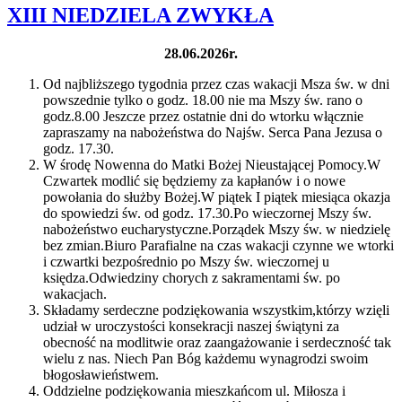
XIII NIEDZIELA ZWYKŁA
28.06.2026r.
Od najbliższego tygodnia przez czas wakacji Msza św. w dni
powszednie tylko o godz. 18.00 nie ma Mszy św. rano o
godz.8.00 Jeszcze przez ostatnie dni do wtorku włącznie
zapraszamy na nabożeństwa do Najśw. Serca Pana Jezusa o
godz. 17.30.
W środę Nowenna do Matki Bożej Nieustającej Pomocy.W
Czwartek modlić się będziemy za kapłanów i o nowe
powołania do służby Bożej.W piątek I piątek miesiąca okazja
do spowiedzi św. od godz. 17.30.Po wieczornej Mszy św.
nabożeństwo eucharystyczne.Porządek Mszy św. w niedzielę
bez zmian.Biuro Parafialne na czas wakacji czynne we wtorki
i czwartki bezpośrednio po Mszy św. wieczornej u
księdza.Odwiedziny chorych z sakramentami św. po
wakacjach.
Składamy serdeczne podziękowania wszystkim,którzy wzięli
udział w uroczystości konsekracji naszej świątyni za
obecność na modlitwie oraz zaangażowanie i serdeczność tak
wielu z nas. Niech Pan Bóg każdemu wynagrodzi swoim
błogosławieństwem.
Oddzielne podziękowania mieszkańcom ul. Miłosza i