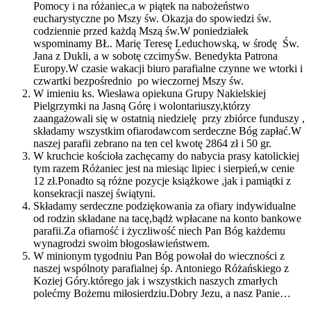
Pomocy i na różaniec,a w piątek na nabożeństwo
eucharystyczne po Mszy św. Okazja do spowiedzi św.
codziennie przed każdą Mszą św.W poniedziałek
wspominamy BŁ. Marię Teresę Leduchowską, w środę Św.
Jana z Dukli, a w sobotę czcimyŚw. Benedykta Patrona
Europy.W czasie wakacji biuro parafialne czynne we wtorki i
czwartki bezpośrednio po wieczornej Mszy św.
W imieniu ks. Wiesława opiekuna Grupy Nakielskiej
Pielgrzymki na Jasną Górę i wolontariuszy,którzy
zaangażowali się w ostatnią niedzielę przy zbiórce funduszy ,
składamy wszystkim ofiarodawcom serdeczne Bóg zapłać.W
naszej parafii zebrano na ten cel kwotę 2864 zł i 50 gr.
W kruchcie kościoła zachęcamy do nabycia prasy katolickiej
tym razem Różaniec jest na miesiąc lipiec i sierpień,w cenie
12 zł.Ponadto są różne pozycje książkowe ,jak i pamiątki z
konsekracji naszej świątyni.
Składamy serdeczne podziękowania za ofiary indywidualne
od rodzin składane na tacę,bądż wpłacane na konto bankowe
parafii.Za ofiarność i życzliwość niech Pan Bóg każdemu
wynagrodzi swoim błogosławieństwem.
W minionym tygodniu Pan Bóg powołał do wieczności z
naszej wspólnoty parafialnej śp. Antoniego Różańskiego z
Koziej Góry.którego jak i wszystkich naszych zmarłych
polećmy Bożemu miłosierdziu.Dobry Jezu, a nasz Panie…