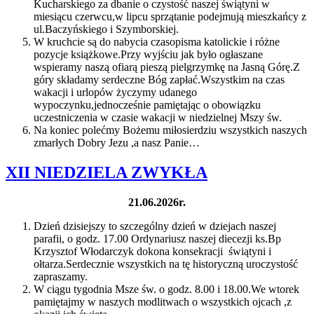
Kucharskiego za dbanie o czystość naszej świątyni w
miesiącu czerwcu,w lipcu sprzątanie podejmują mieszkańcy z
ul.Baczyńskiego i Szymborskiej.
W kruchcie są do nabycia czasopisma katolickie i różne
pozycje książkowe.Przy wyjściu jak było ogłaszane
wspieramy naszą ofiarą pieszą pielgrzymkę na Jasną Górę.Z
góry składamy serdeczne Bóg zapłać.Wszystkim na czas
wakacji i urlopów życzymy udanego
wypoczynku,jednocześnie pamiętając o obowiązku
uczestniczenia w czasie wakacji w niedzielnej Mszy św.
Na koniec polećmy Bożemu miłosierdziu wszystkich naszych
zmarłych Dobry Jezu ,a nasz Panie…
XII NIEDZIELA ZWYKŁA
21.06.2026r.
Dzień dzisiejszy to szczególny dzień w dziejach naszej
parafii, o godz. 17.00 Ordynariusz naszej diecezji ks.Bp
Krzysztof Włodarczyk dokona konsekracji świątyni i
ołtarza.Serdecznie wszystkich na tę historyczną uroczystość
zapraszamy.
W ciągu tygodnia Msze św. o godz. 8.00 i 18.00.We wtorek
pamiętajmy w naszych modlitwach o wszystkich ojcach ,z