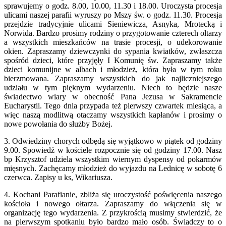
sprawujemy o godz. 8.00, 10.00, 11.30 i 18.00. Uroczysta procesja
ulicami naszej parafii wyruszy po Mszy św. o godz. 11.30. Procesja
przejdzie tradycyjnie ulicami Sieniewicza, Asnyka, Mrotecką i
Norwida. Bardzo prosimy rodziny o przygotowanie czterech ołtarzy
a wszystkich mieszkańców na trasie procesji, o udekorowanie
okien. Zapraszamy dziewczynki do sypania kwiatków, zwłaszcza
spośród dzieci, które przyjęły I Komunię św. Zapraszamy także
dzieci komunijne w albach i młodzież, która była w tym roku
bierzmowana. Zapraszamy wszystkich do jak najliczniejszego
udziału w tym pięknym wydarzeniu. Niech to będzie nasze
świadectwo wiary w obecność Pana Jezusa w Sakramencie
Eucharystii. Tego dnia przypada też pierwszy czwartek miesiąca, a
więc naszą modlitwą otaczamy wszystkich kapłanów i prosimy o
nowe powołania do służby Bożej.
3. Odwiedziny chorych odbędą się wyjątkowo w piątek od godziny
9.00. Spowiedź w kościele rozpocznie się od godziny 17.00. Nasz
bp Krzysztof udziela wszystkim wiernym dyspensy od pokarmów
mięsnych.
Zachęcamy młodzież do wyjazdu na Lednicę w sobotę 6
czerwca. Zapisy u ks, Wikariusza.
4. Kochani Parafianie, zbliża się uroczystość poświęcenia naszego
kościoła i nowego ołtarza. Zapraszamy do włączenia się w
organizację tego wydarzenia. Z przykrością musimy stwierdzić, że
na pierwszym spotkaniu było bardzo mało osób. Świadczy to o