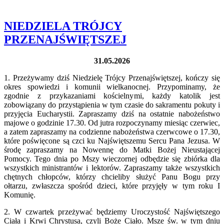
NIEDZIELA TRÓJCY
PRZENAJŚWIĘTSZEJ
31.05.2026
1. Przeżywamy dziś Niedzielę Trójcy Przenajświętszej, kończy się
okres spowiedzi i komunii wielkanocnej. Przypominamy, że
zgodnie z przykazaniami kościelnymi, każdy katolik jest
zobowiązany do przystąpienia w tym czasie do sakramentu pokuty i
przyjęcia Eucharystii.
Zapraszamy dziś na ostatnie nabożeństwo
majowe o godzinie 17.30. Od jutra rozpoczynamy miesiąc czerwiec,
a zatem zapraszamy na codzienne nabożeństwa czerwcowe o 17.30,
które poświęcone są czci ku Najświętszemu Sercu Pana Jezusa.
W
środę zapraszamy na Nowennę do Matki Bożej Nieustającej
Pomocy. Tego dnia po Mszy wieczornej odbędzie się zbiórka dla
wszystkich ministrantów i lektorów. Zapraszamy także wszystkich
chętnych chłopców, którzy chcieliby służyć Panu Bogu przy
ołtarzu, zwłaszcza spośród dzieci, które przyjęły w tym roku I
Komunię.
2. W czwartek przeżywać będziemy Uroczystość Najświętszego
Ciała i Krwi Chrystusa, czyli Boże Ciało. Msze św. w tym dniu