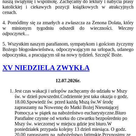
naszą świątynię i wspólnotę.
Zachęcamy do lektury i nabycia prasy
katolickiej i ciekawych pozycji książkowych w atrakcyjnych
cenach.
4. Pomódlmy się za zmarłych a zwłaszcza za Zenona Dolata, który
w minionym tygodniu odszedł do wieczności.
Wieczny
odpoczynek…
5. Wszystkim naszym parafianom, sympatykom i gościom życzymy
Bożego błogosławieństwa, odpoczywającym na urlopach, udanego
odpoczynku, a pracującym sił na nowy tydzień. Szczęść Boże.
XV NIEDZIELA ZWYKŁA
12.07.2026r.
Jest czas wakacji i urlopów zachęcamy do udziału w Mszy
św. w dzień powszedni.Codziennie jest taka okazja o godz.
18.00.Spowiedż św. przed każdą Mszą św.W środę
zapraszamy na Nowennę do Matki Bożej Nieustającej
Pomocy,a w piątek na nabożeństwo eucharystyczne.Biuro
Parafialne czynne od wtorku do czwartku bezpośrednio po
Mszy św. wieczornej w miejscu gdzie jest biuro.W
poniedziałek przypada kolejny 13 dzień miesiąca. O godz.
20.00 zapraszamy na nabożeństwo fatimskie.Przynosimy ze