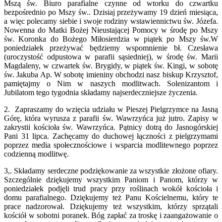
Mszą św. Biuro parafialne czynne od wtorku do czwartku
bezpośrednio po Mszy św.
. Dzisiaj przeżywamy 19 dzień miesiąca,
a więc polecamy siebie i swoje rodziny wstawiennictwu św. Józefa.
Nowenna do Matki Bożej Nieustającej Pomocy w środę po Mszy
św. Koronka do Bożego Miłosierdzia w piątek po Mszy św.
W
poniedziałek przeżywać będziemy wspomnienie bł. Czesława
(uroczystość odpustowa w parafii sąsiedniej), w środę św. Marii
Magdaleny, w czwartek św. Brygidy, w piątek św. Kingi, w sobotę
św. Jakuba Ap. W sobotę imieniny obchodzi nasz biskup Krzysztof,
pamiętajmy o Nim w naszych modlitwach. Solenizantom i
Jubilatom tego tygodnia składamy najserdeczniejsze życzenia.
2. Zapraszamy do wzięcia udziału w Pieszej Pielgrzymce na Jasną
Górę, która wyrusza z parafii św. Wawrzyńca już jutro. Zapisy w
zakrystii kościoła św. Wawrzyńca. Pątnicy dotrą do Jasnogórskiej
Pani 31 lipca. Zachęcamy do duchowej łączności z pielgrzymami
poprzez media społecznościowe i wsparcia modlitewnego poprzez
codzienną modlitwę.
3,. Składamy serdeczne podziękowanie za wszystkie złożone ofiary.
Szczególnie dziękujemy wszystkim Paniom i Panom, którzy w
poniedziałek podjęli trud pracy przy roślinach wokół kościoła i
domu parafialnego. Dziękujemy też Panu Kościelnemu, który te
prace nadzorował. Dziękujemy też wszystkim, którzy sprzątali
kościół w sobotni poranek. Bóg zapłać za troskę i zaangażowanie o