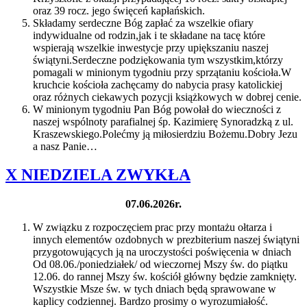
oraz 39 rocz. jego święceń kapłańskich.
Składamy serdeczne Bóg zapłać za wszelkie ofiary
indywidualne od rodzin,jak i te składane na tacę które
wspierają wszelkie inwestycje przy upiększaniu naszej
świątyni.Serdeczne podziękowania tym wszystkim,którzy
pomagali w minionym tygodniu przy sprzątaniu kościoła.W
kruchcie kościoła zachęcamy do nabycia prasy katolickiej
oraz różnych ciekawych pozycji książkowych w dobrej cenie.
W minionym tygodniu Pan Bóg powołał do wieczności z
naszej wspólnoty parafialnej śp. Kazimierę Synoradzką z ul.
Kraszewskiego.Polećmy ją miłosierdziu Bożemu.Dobry Jezu
a nasz Panie…
X NIEDZIELA ZWYKŁA
07.06.2026r.
W związku z rozpoczęciem prac przy montażu ołtarza i
innych elementów ozdobnych w prezbiterium naszej świątyni
przygotowujących ją na uroczystości poświęcenia w dniach
Od 08.06./poniedziałek/ od wieczornej Mszy św. do piątku
12.06. do rannej Mszy św. kościół główny będzie zamknięty.
Wszystkie Msze św. w tych dniach będą sprawowane w
kaplicy codziennej. Bardzo prosimy o wyrozumiałość.