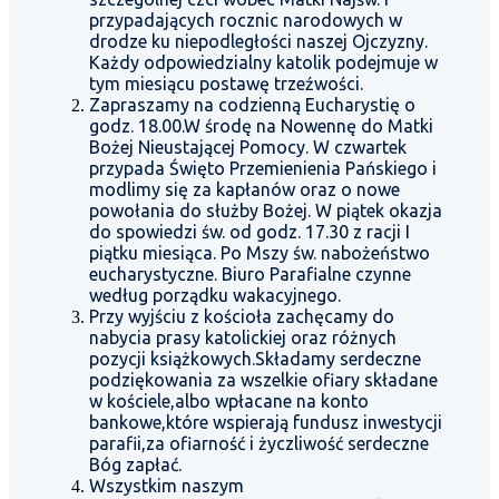
przypadających rocznic narodowych w
drodze ku niepodległości naszej Ojczyzny.
Każdy odpowiedzialny katolik podejmuje w
tym miesiącu postawę trzeźwości.
Zapraszamy na codzienną Eucharystię o
godz. 18.00.W środę na Nowennę do Matki
Bożej Nieustającej Pomocy. W czwartek
przypada Święto Przemienienia Pańskiego i
modlimy się za kapłanów oraz o nowe
powołania do służby Bożej. W piątek okazja
do spowiedzi św. od godz. 17.30 z racji I
piątku miesiąca. Po Mszy św. nabożeństwo
eucharystyczne. Biuro Parafialne czynne
według porządku wakacyjnego.
Przy wyjściu z kościoła zachęcamy do
nabycia prasy katolickiej oraz różnych
pozycji książkowych.Składamy serdeczne
podziękowania za wszelkie ofiary składane
w kościele,albo wpłacane na konto
bankowe,które wspierają fundusz inwestycji
parafii,za ofiarność i życzliwość serdeczne
Bóg zapłać.
Wszystkim naszym