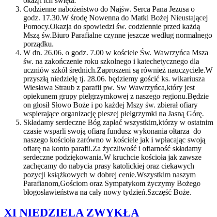
okazji ich święta.
Codzienne nabożeństwo do Najśw. Serca Pana Jezusa o
godz. 17.30.W środę Nowenna do Matki Bożej Nieustającej
Pomocy.Okazja do spowiedzi św. codziennie przed każdą
Mszą św.Biuro Parafialne czynne jeszcze według normalnego
porządku.
W dn. 26.06. o godz. 7.00 w kościele Św. Wawrzyńca Msza
św. na zakończenie roku szkolnego i katechetycznego dla
uczniów szkół średnich.Zaproszeni są również nauczyciele.W
przyszłą niedzielę tj. 28.06. będziemy gościć ks. wikariusza
Wiesława Straub z parafii pw. Sw Wawrzyńca,który jest
opiekunem grupy pielgrzymkowej z naszego regionu.Będzie
on głosił Słowo Boże i po każdej Mszy św. zbierał ofiary
wspierające organizację pieszej pielgrzymki na Jasną Górę.
Składamy serdeczne Bóg zapłać wszystkim,którzy w ostatnim
czasie wsparli swoją ofiarą fundusz wykonania ołtarza do
naszego kościoła zarówno w kościele jak i wpłacając swoją
ofiarę na konto parafii.Za życzliwość i ofiarność składamy
serdeczne podziękowania.W kruchcie kościoła jak zawsze
zachęcamy do nabycia prasy katolickiej oraz ciekawych
pozycji książkowych w dobrej cenie.Wszystkim naszym
Parafianom,Gościom oraz Sympatykom życzymy Bożego
błogosławieństwa na cały nowy tydzień.Szczęść Boże.
XI NIEDZIELA ZWYKŁA