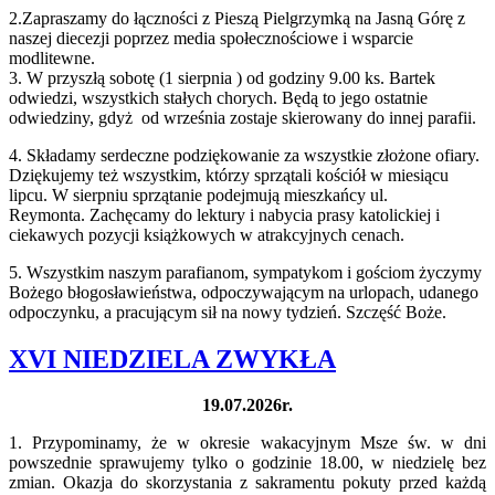
2.Zapraszamy do łączności z Pieszą Pielgrzymką na Jasną Górę z
naszej diecezji poprzez media społecznościowe i wsparcie
modlitewne.
3. W przyszłą sobotę (1 sierpnia ) od godziny 9.00 ks. Bartek
odwiedzi, wszystkich stałych chorych. Będą to jego ostatnie
odwiedziny, gdyż od września zostaje skierowany do innej parafii.
4. Składamy serdeczne podziękowanie za wszystkie złożone ofiary.
Dziękujemy też wszystkim, którzy sprzątali kościół w miesiącu
lipcu. W sierpniu sprzątanie podejmują mieszkańcy ul.
Reymonta. Zachęcamy do lektury i nabycia prasy katolickiej i
ciekawych pozycji książkowych w atrakcyjnych cenach.
5. Wszystkim naszym parafianom, sympatykom i gościom życzymy
Bożego błogosławieństwa, odpoczywającym na urlopach, udanego
odpoczynku, a pracującym sił na nowy tydzień. Szczęść Boże.
XVI NIEDZIELA ZWYKŁA
19.07.2026r.
1. Przypominamy, że w okresie wakacyjnym Msze św. w dni
powszednie sprawujemy tylko o godzinie 18.00, w niedzielę bez
zmian. Okazja do skorzystania z sakramentu pokuty przed
każdą