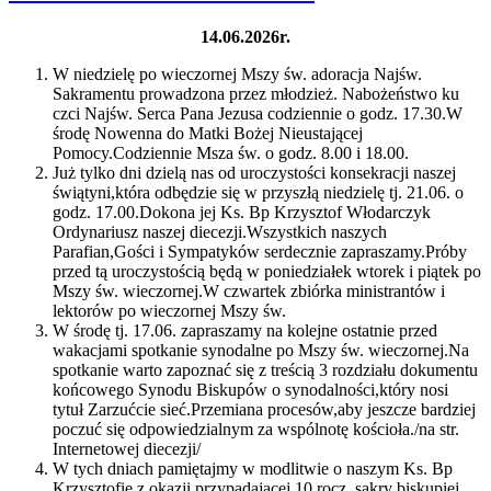
14.06.2026r.
W niedzielę po wieczornej Mszy św. adoracja Najśw.
Sakramentu prowadzona przez młodzież. Nabożeństwo ku
czci Najśw. Serca Pana Jezusa codziennie o godz. 17.30.W
środę Nowenna do Matki Bożej Nieustającej
Pomocy.Codziennie Msza św. o godz. 8.00 i 18.00.
Już tylko dni dzielą nas od uroczystości konsekracji naszej
świątyni,która odbędzie się w przyszłą niedzielę tj. 21.06. o
godz. 17.00.Dokona jej Ks. Bp Krzysztof Włodarczyk
Ordynariusz naszej diecezji.Wszystkich naszych
Parafian,Gości i Sympatyków serdecznie zapraszamy.Próby
przed tą uroczystością będą w poniedziałek wtorek i piątek po
Mszy św. wieczornej.W czwartek zbiórka ministrantów i
lektorów po wieczornej Mszy św.
W środę tj. 17.06. zapraszamy na kolejne ostatnie przed
wakacjami spotkanie synodalne po Mszy św. wieczornej.Na
spotkanie warto zapoznać się z treścią 3 rozdziału dokumentu
końcowego Synodu Biskupów o synodalności,który nosi
tytuł Zarzućcie sieć.Przemiana procesów,aby jeszcze bardziej
poczuć się odpowiedzialnym za wspólnotę kościoła./na str.
Internetowej diecezji/
W tych dniach pamiętajmy w modlitwie o naszym Ks. Bp
Krzysztofie z okazji przypadającej 10 rocz. sakry biskupiej