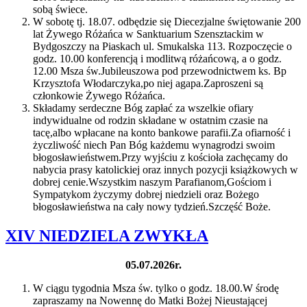
sobą świece.
W sobotę tj. 18.07. odbędzie się Diecezjalne świętowanie 200
lat Żywego Różańca w Sanktuarium Szensztackim w
Bydgoszczy na Piaskach ul. Smukalska 113. Rozpoczęcie o
godz. 10.00 konferencją i modlitwą różańcową, a o godz.
12.00 Msza św.Jubileuszowa pod przewodnictwem ks. Bp
Krzysztofa Włodarczyka,po niej agapa.Zaproszeni są
członkowie Żywego Różańca.
Składamy serdeczne Bóg zapłać za wszelkie ofiary
indywidualne od rodzin składane w ostatnim czasie na
tacę,albo wpłacane na konto bankowe parafii.Za ofiarność i
życzliwość niech Pan Bóg każdemu wynagrodzi swoim
błogosławieństwem.Przy wyjściu z kościoła zachęcamy do
nabycia prasy katolickiej oraz innych pozycji książkowych w
dobrej cenie.Wszystkim naszym Parafianom,Gościom i
Sympatykom życzymy dobrej niedzieli oraz Bożego
błogosławieństwa na cały nowy tydzień.Szczęść Boże.
XIV NIEDZIELA ZWYKŁA
05.07.2026r.
W ciągu tygodnia Msza św. tylko o godz. 18.00.W środę
zapraszamy na Nowennę do Matki Bożej Nieustającej