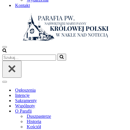
Kontakt
Menu
nawigacji
Szukaj...
Menu
nawigacji
Ogłoszenia
Intencje
Sakramenty
Wspólnoty
O Parafii
Duszpasterze
Historia
Kościół