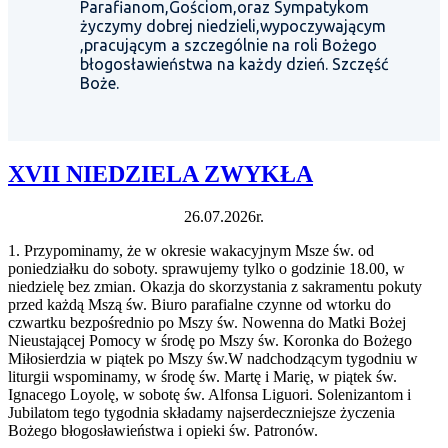
Parafianom,Gościom,oraz Sympatykom
życzymy dobrej niedzieli,wypoczywającym
,pracującym a szczególnie na roli Bożego
błogosławieństwa na każdy dzień. Szczęść
Boże.
XVII NIEDZIELA ZWYKŁA
26.07.2026r.
1. Przypominamy, że w okresie wakacyjnym Msze św. od
poniedziałku do soboty. sprawujemy tylko o godzinie 18.00, w
niedzielę bez zmian. Okazja do skorzystania z sakramentu pokuty
przed każdą Mszą św. Biuro parafialne czynne od wtorku do
czwartku bezpośrednio po Mszy św. Nowenna do Matki Bożej
Nieustającej Pomocy w środę po Mszy św. Koronka do Bożego
Miłosierdzia w piątek po Mszy św.W nadchodzącym tygodniu w
liturgii wspominamy, w środę św. Martę i Marię, w piątek św.
Ignacego Loyolę, w sobotę św. Alfonsa Liguori. Solenizantom i
Jubilatom tego tygodnia składamy najserdeczniejsze życzenia
Bożego błogosławieństwa i opieki św. Patronów.